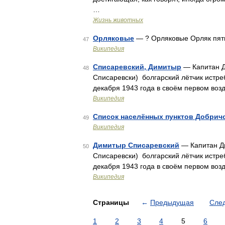
…
Жизнь животных
Орляковые
— ? Орляковые Орляк пят
47
Википедия
Списаревский, Димитыр
— Капитан Д
48
Списаревски) болгарский лётчик истре
декабря 1943 года в своём первом во
Википедия
Список населённых пунктов Добрич
49
Википедия
Димитыр Списаревский
— Капитан Ди
50
Списаревски) болгарский лётчик истре
декабря 1943 года в своём первом во
Википедия
Страницы
←
Предыдущая
Сле
1
2
3
4
5
6