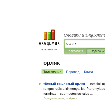
Словари и энциклоп
academic.ru
Толкования
Переводы
орляк
Толкование
Перевод
Книги
тёмный крылатый орляк
— tamsioji sp
41
rangas rūšis atitikmenys: lot. Pteromyla
terminas – sparnuotosios rajos …
Žuvų pavadinimų žodynas