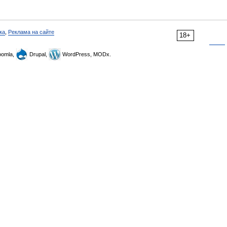
ка
,
Реклама на сайте
18+
omla,
Drupal,
WordPress, MODx.