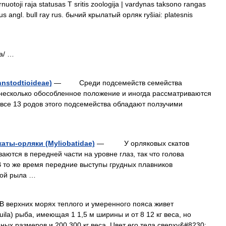
nuotoji raja statusas T sritis zoologija | vardynas taksono rangas
nus angl. bull ray rus. бычий крылатый орляк ryšiai: platesnis
ка/ …
stodtioideae)
— Среди подсемейств семейства
есколько обособленное положение и иногда рассматриваются
 все 13 родов этого подсемейства обладают ползучими
аты-орляки (Myliobatidae)
— У орляковых скатов
ются в передней части на уровне глаз, так что голова
В то же время передние выступы грудных плавников
ной рыла …
рхних морях теплого и умеренного пояса живет
uila) рыба, имеющая 1 1,5 м ширины и от 8 12 кг веса, но
мных размеров и 200 300 кг веса. Цвет его тела сверху&#8230;