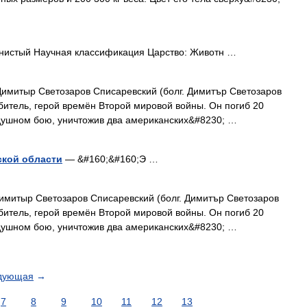
нистый Научная классификация Царство: Животн …
имитыр Светозаров Списаревский (болг. Димитър Светозаров
битель, герой времён Второй мировой войны. Он погиб 20
здушном бою, уничтожив два американских&#8230; …
ской области
— &#160;&#160;Э …
митыр Светозаров Списаревский (болг. Димитър Светозаров
битель, герой времён Второй мировой войны. Он погиб 20
здушном бою, уничтожив два американских&#8230; …
дующая
→
7
8
9
10
11
12
13