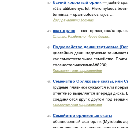
бычий крылатый орляк
— jautinė spar
42
rūšis atitikmenys: lot. Pteromylaeus bovi
terminas – sparnuotosios rajos …
Žuvų pavadinimų žodynas
скат-орляк
— скат орля/к, ска/та орля
43
Слитно. Раздельно. Через дефис.
Подсемейство деннштедтиевые (Denn
44
циатейных деништедтиевые занимают н
как самостоятельное семейство. Почти
соленостелическими&#8230; …
Биологическая энциклопедия
Семейство Орляковые скаты, или Ск
45
грудные плавники сужаются или прерыва
отчетливо выделяется впереди диска. 
соединяются друг с другом под верши
Биологическая энциклопедия
Семейство орляковые скаты
— В ве
46
обыкновенный скат орляк (Myliobatis aq
достигающая, как говорят, иногда огро