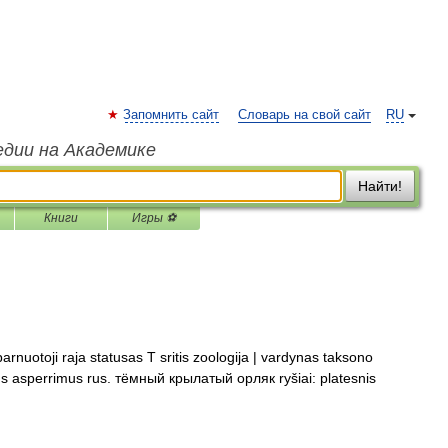
Запомнить сайт
Словарь на свой сайт
RU
едии на Академике
Найти!
Книги
Игры ⚽
arnuotoji raja statusas T sritis zoologija | vardynas taksono
eus asperrimus rus. тёмный крылатый орляк ryšiai: platesnis